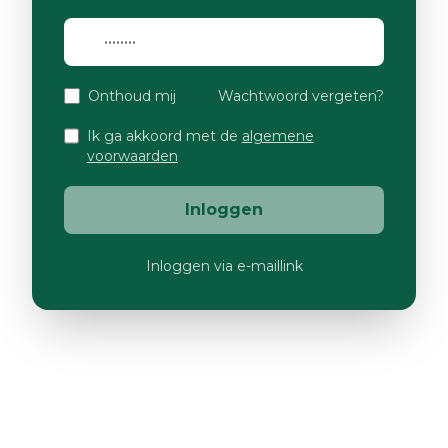
Onthoud mij
Wachtwoord vergeten?
Ik ga akkoord met de
algemene
voorwaarden
Inloggen
Inloggen via e-maillink