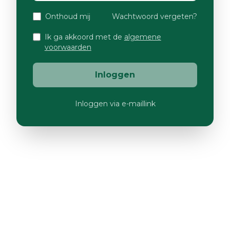
Onthoud mij
Wachtwoord vergeten?
Ik ga akkoord met de
algemene
voorwaarden
Inloggen
Inloggen via e-maillink