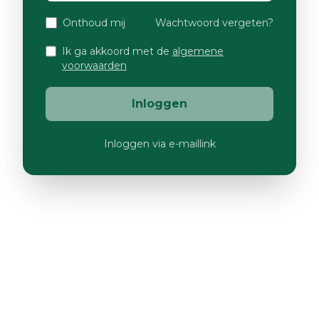
Onthoud mij
Wachtwoord vergeten?
Ik ga akkoord met de
algemene
voorwaarden
Inloggen
Inloggen via e-maillink