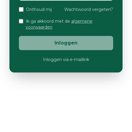
Onthoud mij
Wachtwoord vergeten?
Ik ga akkoord met de
algemene
voorwaarden
Inloggen
Inloggen via e-maillink