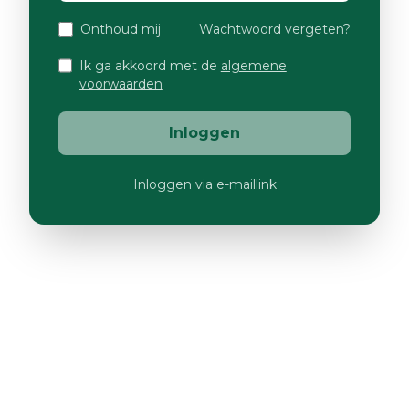
Onthoud mij
Wachtwoord vergeten?
Ik ga akkoord met de
algemene
voorwaarden
Inloggen
Inloggen via e-maillink