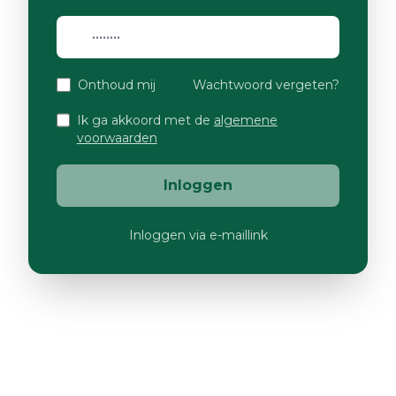
Onthoud mij
Wachtwoord vergeten?
Ik ga akkoord met de
algemene
voorwaarden
Inloggen
Inloggen via e-maillink