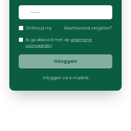
Onthoud mij
Wachtwoord vergeten?
Ik ga akkoord met de
algemene
voorwaarden
Inloggen
Inloggen via e-maillink