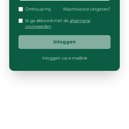
Onthoud mij
Wachtwoord vergeten?
Ik ga akkoord met de
algemene
voorwaarden
Inloggen
Inloggen via e-maillink