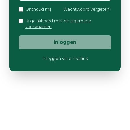
Onthoud mij
Wachtwoord vergeten?
Ik ga akkoord met de
algemene
voorwaarden
Inloggen
Inloggen via e-maillink