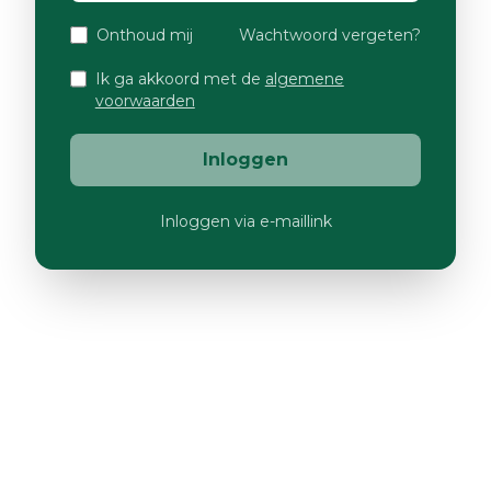
Onthoud mij
Wachtwoord vergeten?
Ik ga akkoord met de
algemene
voorwaarden
Inloggen
Inloggen via e-maillink