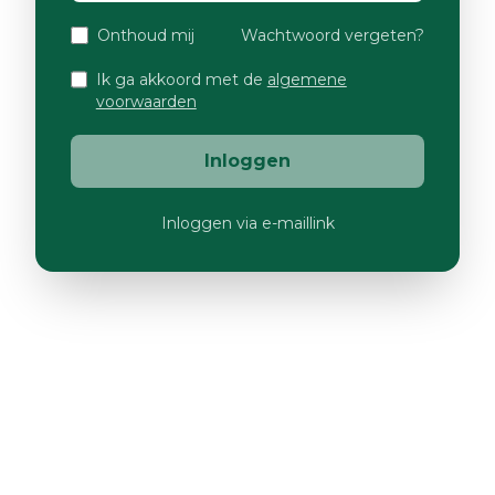
Onthoud mij
Wachtwoord vergeten?
Ik ga akkoord met de
algemene
voorwaarden
Inloggen
Inloggen via e-maillink