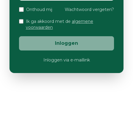
Onthoud mij
Wachtwoord vergeten?
Ik ga akkoord met de
algemene
voorwaarden
Inloggen
Inloggen via e-maillink