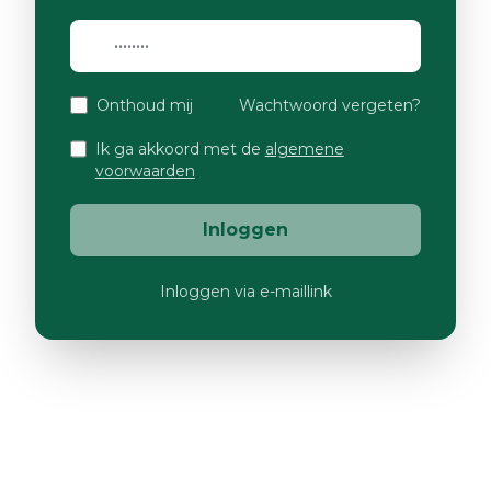
Onthoud mij
Wachtwoord vergeten?
Ik ga akkoord met de
algemene
voorwaarden
Inloggen
Inloggen via e-maillink