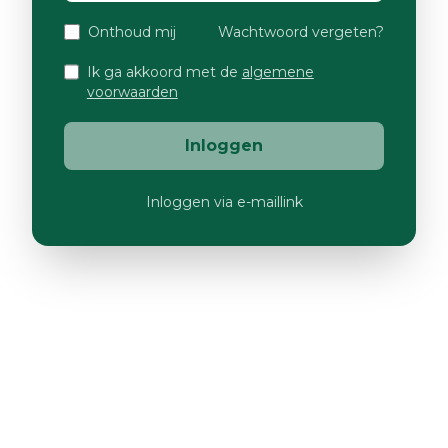
Onthoud mij
Wachtwoord vergeten?
Ik ga akkoord met de
algemene
voorwaarden
Inloggen
Inloggen via e-maillink