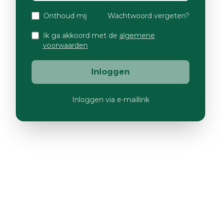
Onthoud mij
Wachtwoord vergeten?
Ik ga akkoord met de
algemene
voorwaarden
Inloggen
Inloggen via e-maillink