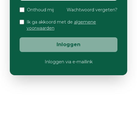
Onthoud mij
Wachtwoord vergeten?
Ik ga akkoord met de
algemene
voorwaarden
Inloggen
Inloggen via e-maillink