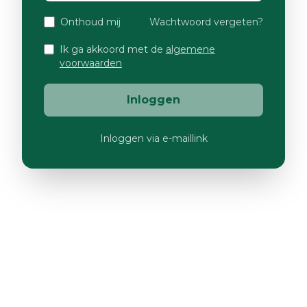
Onthoud mij
Wachtwoord vergeten?
Ik ga akkoord met de
algemene
voorwaarden
Inloggen
Inloggen via e-maillink