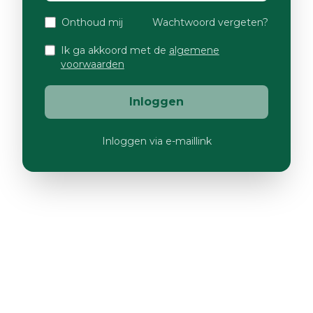
Onthoud mij
Wachtwoord vergeten?
Ik ga akkoord met de
algemene
voorwaarden
Inloggen
Inloggen via e-maillink