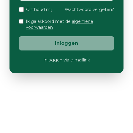
Onthoud mij
Wachtwoord vergeten?
Ik ga akkoord met de
algemene
voorwaarden
Inloggen
Inloggen via e-maillink