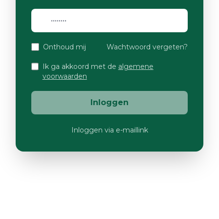
Onthoud mij
Wachtwoord vergeten?
Ik ga akkoord met de
algemene
voorwaarden
Inloggen
Inloggen via e-maillink