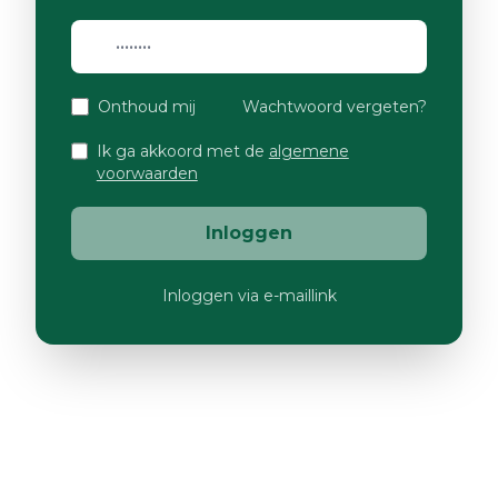
Onthoud mij
Wachtwoord vergeten?
Ik ga akkoord met de
algemene
voorwaarden
Inloggen
Inloggen via e-maillink