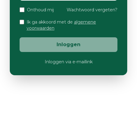
Onthoud mij
Wachtwoord vergeten?
Ik ga akkoord met de
algemene
voorwaarden
Inloggen
Inloggen via e-maillink