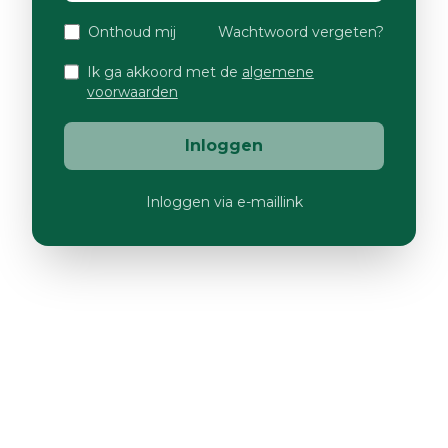
Onthoud mij
Wachtwoord vergeten?
Ik ga akkoord met de
algemene
voorwaarden
Inloggen
Inloggen via e-maillink