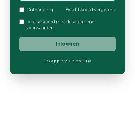
Onthoud mij
Wachtwoord vergeten?
Ik ga akkoord met de
algemene
voorwaarden
Inloggen
Inloggen via e-maillink