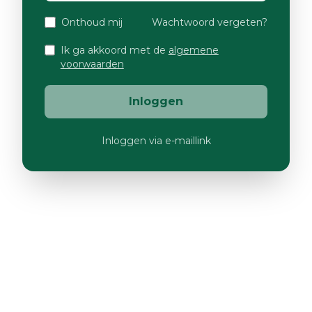
Onthoud mij
Wachtwoord vergeten?
Ik ga akkoord met de
algemene
voorwaarden
Inloggen
Inloggen via e-maillink