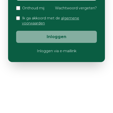
Onthoud mij
Wachtwoord vergeten?
Ik ga akkoord met de
algemene
voorwaarden
Inloggen
Inloggen via e-maillink