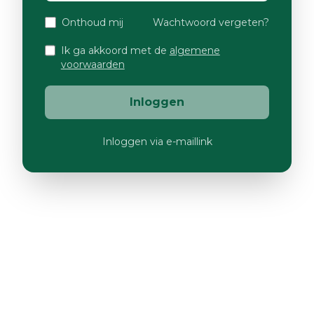
Onthoud mij
Wachtwoord vergeten?
Ik ga akkoord met de
algemene
voorwaarden
Inloggen
Inloggen via e-maillink