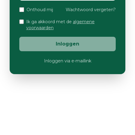
Onthoud mij
Wachtwoord vergeten?
Ik ga akkoord met de
algemene
voorwaarden
Inloggen
Inloggen via e-maillink