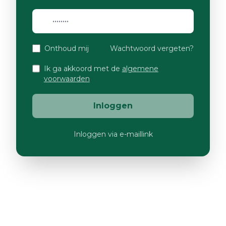
Onthoud mij
Wachtwoord vergeten?
Ik ga akkoord met de
algemene
voorwaarden
Inloggen
Inloggen via e-maillink