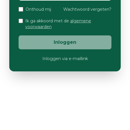
Onthoud mij
Wachtwoord vergeten?
Ik ga akkoord met de
algemene
voorwaarden
Inloggen
Inloggen via e-maillink