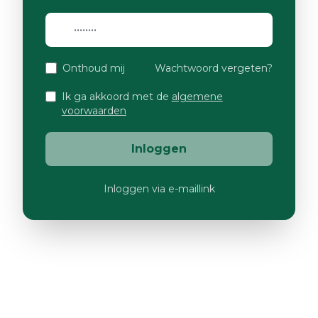
Onthoud mij
Wachtwoord vergeten?
Ik ga akkoord met de
algemene
voorwaarden
Inloggen
Inloggen via e-maillink