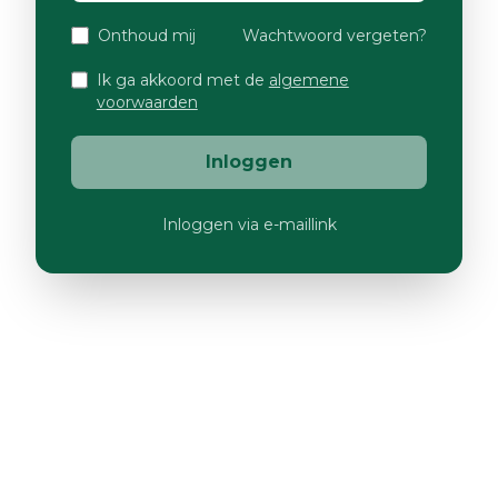
Onthoud mij
Wachtwoord vergeten?
Ik ga akkoord met de
algemene
voorwaarden
Inloggen
Inloggen via e-maillink