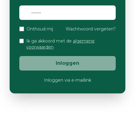
Onthoud mij
Wachtwoord vergeten?
Ik ga akkoord met de
algemene
voorwaarden
Inloggen
Inloggen via e-maillink