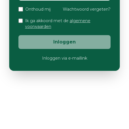
Onthoud mij
Wachtwoord vergeten?
Ik ga akkoord met de
algemene
voorwaarden
Inloggen
Inloggen via e-maillink