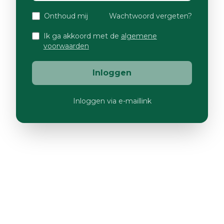
Onthoud mij
Wachtwoord vergeten?
Ik ga akkoord met de
algemene
voorwaarden
Inloggen
Inloggen via e-maillink