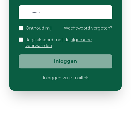
Onthoud mij
Wachtwoord vergeten?
Ik ga akkoord met de
algemene
voorwaarden
Inloggen
Inloggen via e-maillink