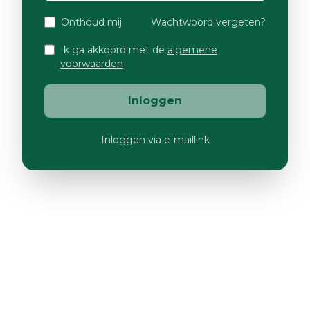
Onthoud mij
Wachtwoord vergeten?
Ik ga akkoord met de
algemene
voorwaarden
Inloggen
Inloggen via e-maillink