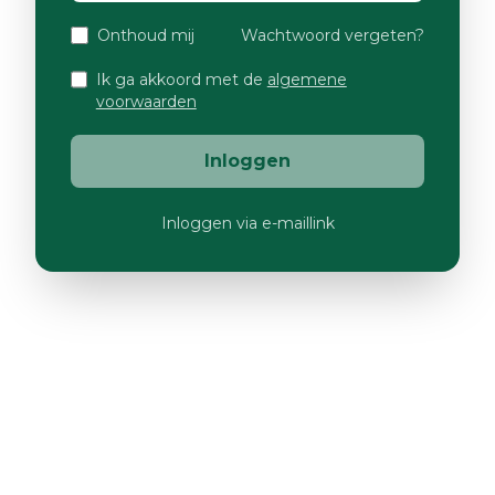
Onthoud mij
Wachtwoord vergeten?
Ik ga akkoord met de
algemene
voorwaarden
Inloggen
Inloggen via e-maillink