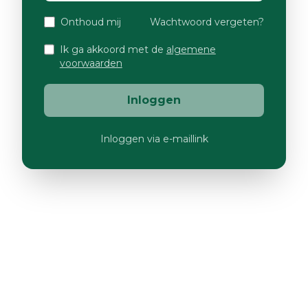
Onthoud mij
Wachtwoord vergeten?
Ik ga akkoord met de
algemene
voorwaarden
Inloggen
Inloggen via e-maillink