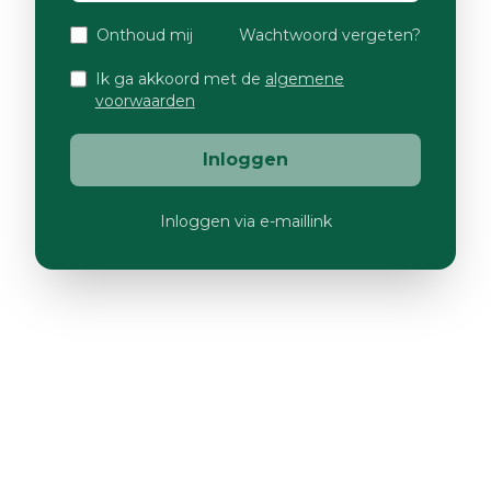
Onthoud mij
Wachtwoord vergeten?
Ik ga akkoord met de
algemene
voorwaarden
Inloggen
Inloggen via e-maillink