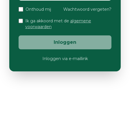
Onthoud mij
Wachtwoord vergeten?
Ik ga akkoord met de
algemene
voorwaarden
Inloggen
Inloggen via e-maillink