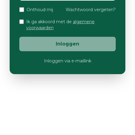
Onthoud mij
Wachtwoord vergeten?
Ik ga akkoord met de
algemene
voorwaarden
Inloggen
Inloggen via e-maillink