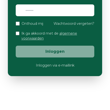
Onthoud mij
Wachtwoord vergeten?
Ik ga akkoord met de
algemene
voorwaarden
Inloggen
Inloggen via e-maillink