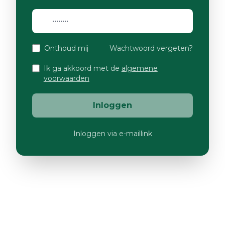
Onthoud mij
Wachtwoord vergeten?
Ik ga akkoord met de
algemene
voorwaarden
Inloggen
Inloggen via e-maillink