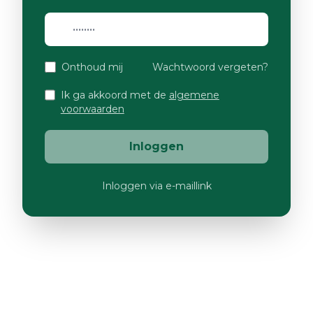
Onthoud mij
Wachtwoord vergeten?
Ik ga akkoord met de
algemene
voorwaarden
Inloggen
Inloggen via e-maillink