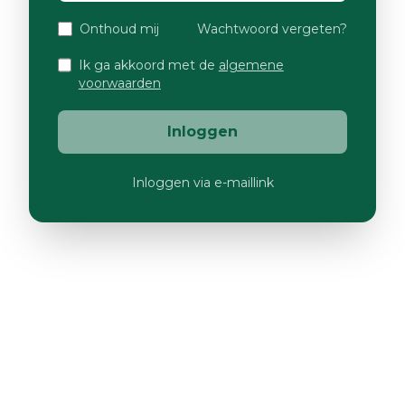
Onthoud mij
Wachtwoord vergeten?
Ik ga akkoord met de
algemene
voorwaarden
Inloggen
Inloggen via e-maillink