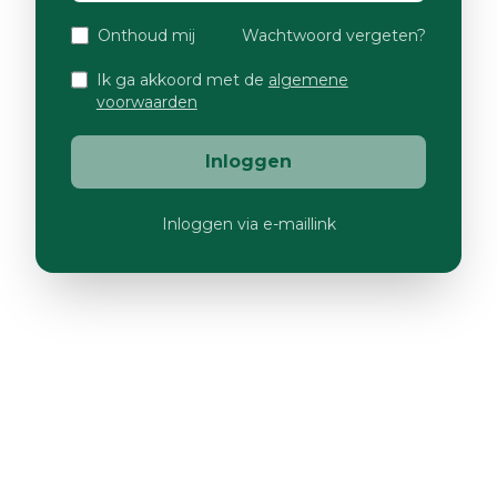
Onthoud mij
Wachtwoord vergeten?
Ik ga akkoord met de
algemene
voorwaarden
Inloggen
Inloggen via e-maillink