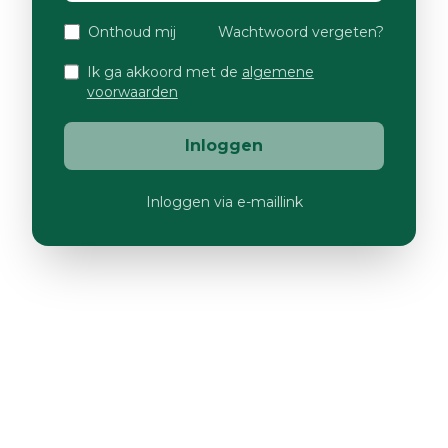
Onthoud mij
Wachtwoord vergeten?
Ik ga akkoord met de
algemene
voorwaarden
Inloggen
Inloggen via e-maillink