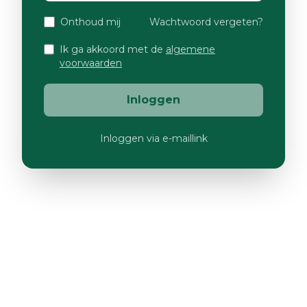
Onthoud mij
Wachtwoord vergeten?
Ik ga akkoord met de
algemene
voorwaarden
Inloggen
Inloggen via e-maillink