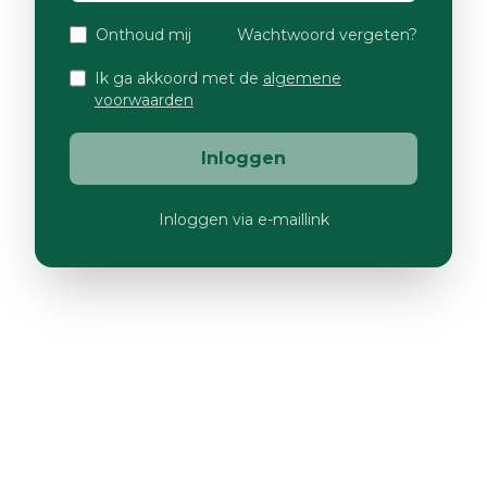
Onthoud mij
Wachtwoord vergeten?
Ik ga akkoord met de
algemene
voorwaarden
Inloggen
Inloggen via e-maillink